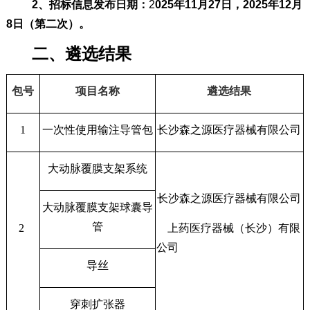
2、招标信息发布日期：
2
02
5
年
11
月
2
7
日
，
2025年12月
8日（第二次）
。
二、
遴选
结果
包
号
项目名称
遴选结果
1
一次性使用输注导管包
长沙森之源医疗器械有限公司
大动脉覆膜支架系统
长沙森之源医疗器械有限公司
大动脉覆膜支架球囊导
管
2
上药医疗器械（长沙）有限
公司
导丝
穿刺扩张器