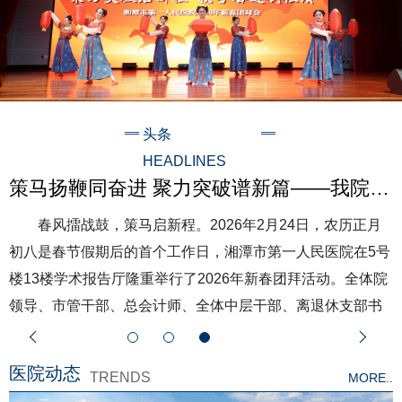
头条
HEADLINES
策马扬鞭同奋进 聚力突破谱新篇——我院2026年新春团拜会·一线慰问行，美好“巳”刻启程
春风擂战鼓，策马启新程。2026年2月24日，农历正月
初八是春节假期后的首个工作日，湘潭市第一人民医院在5号
楼13楼学术报告厅隆重举行了2026年新春团拜活动。全体院
领导、市管干部、总会计师、全体中层干部、离退休支部书
记、春节值班工作人员优秀代表、返聘专家、物业保洁及保
安代表齐聚一堂，以昂扬的精神风貌，互致新春祝福，共话
医院动态
TRENDS
MORE..
医院发展。