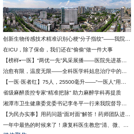
创新生物传感技术精准识别心梗“分子指纹”——我院医工融合取得重要突破
在ICU，除了保命，我们还在“偷偷”做一件大事
【榜样•一医】“两优一先”风采展播——医院先进基层党组织：肿瘤四党支部
治愈有限，温度无限——全科医学科姑息治疗中的温情守护
【一医·医者红】75人，25500毫升——“一医人”用热血为生命续航
省级麻醉质控专家“精准把脉” 助力麻醉学科再提质
湘潭市卫生健康委党委书记李冬平一行来我院督导安全生产工作
【为民办实事】用药问题“面对面”解答！药师团队进社区守护银龄用药安全
一年中最热的时候来了！康复科医生教您“清、微、静”安稳度夏