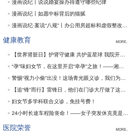
漫画说纪丨说说婚宴操办得遵守哪些纪律
漫画说纪丨如愿中标背后的猫腻
漫画说纪·案说“八规”丨办公用房超标和虚假整改问题当如何处理
健康教育
MORE..
【世界肾脏日】护肾守健康 共护蓝星球 我院开展系列公益活动邀您参加！
“孕”味妇女节，在这里开启“幸孕”之旅！——湘潭市第一人民医院这场活动超有爱
警惕“视力小偷”出没！这场青光眼义诊，我们为视力“上锁”
【追“锋”而行】雷锋日，他们在门诊大厅做了这件事
妇女节多学科联合义诊，免挂号费！
24小时长途车程险丧命！——女子突发休克竟是"经济舱综合征"作祟
医院荣誉
MORE..