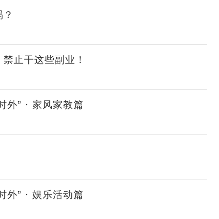
吗？
，禁止干这些副业！
外” · 家风家教篇
外” · 娱乐活动篇