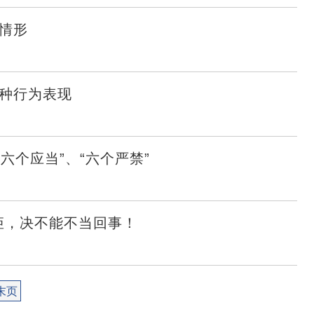
种情形
5种行为表现
六个应当”、“六个严禁”
矩，决不能不当回事！
末页