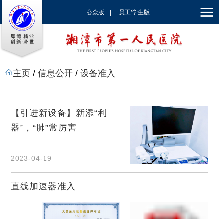
公众版
|
员工/学生版
|
EN
主页
/
信息公开
/
设备准入
【引进新设备】新添“利
器”，“肺”常厉害
2023-04-19
直线加速器准入