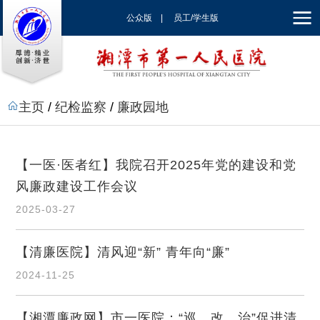
公众版
|
员工/学生版
|
EN
主页
/
纪检监察
/
廉政园地
【一医·医者红】我院召开2025年党的建设和党
风廉政建设工作会议
2025-03-27
【清廉医院】清风迎“新” 青年向“廉”
2024-11-25
【湘潭廉政网】市一医院：“巡、改、治”促进清