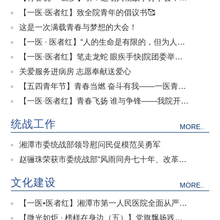
榜样力量照亮医者初心
【一医·医者红】致全院青年的倡议书🥰
这是一次满载青春与梦想的大会！
【一医 · 医者红】“人的生命是有限的，但为人民
服务是无限的……”
【一医·医者红】笔走龙蛇 眼疾手快|院团委举
办“你画我猜”党史趣味知识竞赛
关爱服务进病房 志愿奉献送爱心
【五四青年节】青春当燃 奋斗有我——一医青年
写给青春的三行情书
【一医·医者红】青春飞扬 谁与争锋——我院开展
五四青年节表彰大会暨“学习二十大 青春心向
统战工作
MORE..
党”高质量发展辩论赛
湘潭市委统战部领导慰问民促模范吴勇军
赵骊珠荣获市委统战部“风雨同舟七十年、改革开
放再出发”演讲比赛三等奖
文化建设
MORE..
【一医•医者红】湘潭市第一人民医院全面从严治
党工作会议召开
【微光如炬 · 榜样在身边（五）】党旗飘扬践初