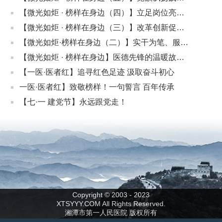
心 红色领航树标杆——2024年“一医·医者红”共产
【微光如炬 · 榜样在身边（四）】立足岗位亮身
党员示范岗
份 示范引领践初心
【微光如炬 · 榜样在身边（三）】改革创新促发
展 学思践悟铸先锋
【微光如炬·榜样在身边（二）】实干为笔、服务
为墨，他们正在书写党员先锋答卷
【微光如炬 · 榜样在身边】医德先锋的温暖故
事：他们用行动诠释“一医·医者红”内涵
【一医·医者红】追寻红色足迹 汲取奋斗初心
一医·医者红】致敬榜样！一句誓言 百年传承
【七·一 建党节】永远跟党走！
Copyright © 2003 - 2023
XTSYYY.COM All Rights Reserved.
湘潭市第一人民医院 版权所有