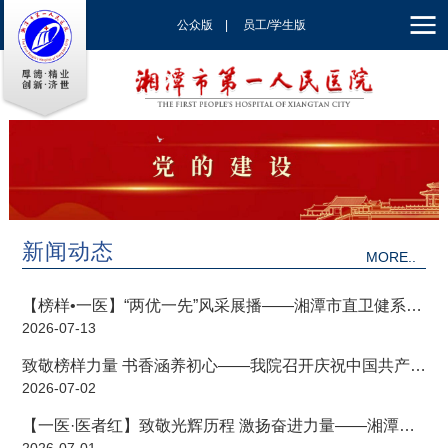
公众版
|
员工/学生版
|
EN
新闻动态
MORE..
【榜样•一医】“两优一先”风采展播——湘潭市直卫健系统
2026-07-13
先进基层党组织：内科四党支部
致敬榜样力量 书香涵养初心——我院召开庆祝中国共产党
2026-07-02
成立105周年暨“两优一先”表彰大会、“书香一医”读书分享
会
【一医·医者红】致敬光辉历程 激扬奋进力量——湘潭市