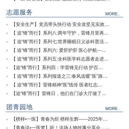
建设
志愿服务
MORE..
【安全生产】党员带头快行动 安全攻坚见实效
——湘潭市第一人民医院安全生产专项整治在行
【 追“锋”而行】系列八:两年守护，雷锋月里再回
动
访
【 追“锋”而行】系列七:世界睡眠日义诊科普活动
圆满落幕
【 追“锋”而行】系列六: 爱肝护肝 医心护航——
我院“全国爱肝日”惠民义诊进社区
【 追“锋”而行】系列五:全科医学科志愿者走进养
老院
【追“锋”而行】系列四：学雷锋见行动 护百
姓“肾”健康——我院举办世界肾脏日公益活动
【 追“锋”而行】系列报道之三:春风送暖"医"路情
雷锋精神映初心
【 追“锋”而行】雷锋精神“医”线传 医者红志
愿“潮”前冲
【追“锋”而行】雷锋日，他们在门诊大厅做了这
件事
团青园地
MORE..
【榜样•一医】青春为炬 榜样生辉——2025年医
院优秀团干风采
【青春说•一医梦】听！这场人物故事分享会，让