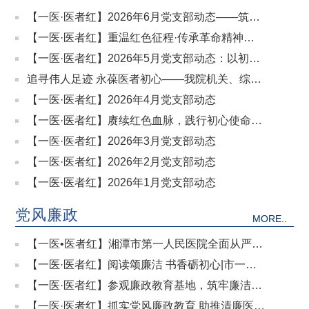
【一医·医者红】2026年6月党支部动态——筑牢
【一医·医者红】重温红色征程·传承革命精神
安全防线 践行初心使命
——6月主题党日集中观看红色电影《四渡》
【一医·医者红】2026年5月党支部动态：以初心
为灯，护生命守安全
追寻伟人足迹 永葆医者初心——我院机关、综合
党总支赴刘少奇故里开展主题党日
【一医·医者红】2026年4月党支部动态
【一医·医者红】赓续红色血脉，践行初心使命
——外科党总支赴刘少奇故居参观学习
【一医·医者红】2026年3月党支部动态
【一医·医者红】2026年2月党支部动态
【一医·医者红】2026年1月党支部动态
党风廉政
MORE..
【一医•医者红】湘潭市第一人民医院全面从严治
党工作会议召开
【一医·医者红】阅读颂廉洁 书香砺初心|市一医
院举办廉政主题读书分享会
【一医·医者红】参观廉政教育基地，筑牢廉洁自
律防线
【一医·医者红】抓实党风廉政教育 助推清廉医院