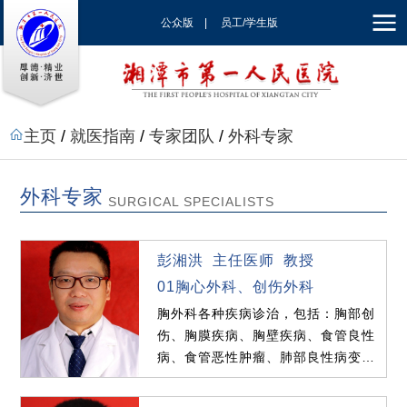
公众版
|
员工/学生版
|
EN
主页
/
就医指南
/
专家团队
/
外科专家
外科专家
SURGICAL SPECIALISTS
彭湘洪 主任医师 教授
01胸心外科、创伤外科
胸外科各种疾病诊治，包括：胸部创
伤、胸膜疾病、胸壁疾病、食管良性
病、食管恶性肿瘤、肺部良性病变、
肺部恶性肿瘤、纵隔疾病...