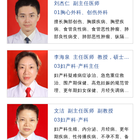
刘杰仁 副主任医师
01胸心外科、创伤外科
擅长胸部创伤、胸膜疾病、胸壁疾
病、食管良性病、食管恶性肿瘤、肺
部良性病变、肺部恶性肿瘤、纵隔疾
病及手汗症的微创治疗。
李海泉 主任医师 教授，硕士研
究生导师
03妇产科·产科主任
妇产科疑难病症诊治、急危重症救
治、围产期保健、高危妊娠的规范管
理、更年期妇女保健、月经失调病诊
治、疑难计划生育手术、妇...
文洁 副主任医师 副教授
03妇产科·产科
妇产科生殖、内分泌、月经病、更年
期疾病、性传播疾病、不孕不育、备