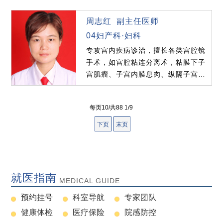
周志红 副主任医师
04妇产科·妇科
专攻宫内疾病诊治，擅长各类宫腔镜
手术，如宫腔粘连分离术，粘膜下子
宫肌瘤、子宫内膜息肉、纵隔子宫切
除，宫腔内异物取出或切...
每页10/共88 1/9
下页
末页
就医指南
MEDICAL GUIDE
预约挂号
科室导航
专家团队
健康体检
医疗保险
院感防控