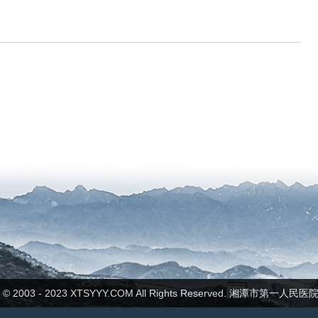
ht © 2003 - 2023 XTSYYY.COM All Rights Reserved. 湘潭市第一人