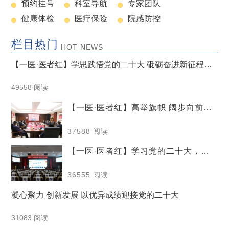
预约挂号
科室导航
专家团队
健康体检
医疗保险
院感防控
栏目热门
HOT NEWS
【一医·医者红】学思践悟党的二十大 砥砺奋进新征程
——湘潭市一医院开展学习党的二十大精神知识抢答赛
49558 阅读
【一医·医者红】高举旗帜 阔步向前 |
湘潭市第一人民医院集中收看党的二
37588 阅读
十大开幕
【一医·医者红】学习党的二十大，巾
帼建新功--湘潭市卫健系统女职工素质
36555 阅读
教育大讲堂在市一医院举行
凝心聚力 创新发展 以优异成绩迎接党的二十大
31083 阅读