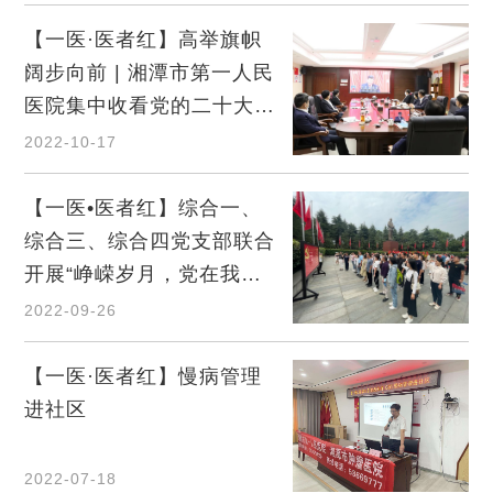
【一医·医者红】高举旗帜
阔步向前 | 湘潭市第一人民
医院集中收看党的二十大开
幕
2022-10-17
【一医•医者红】综合一、
综合三、综合四党支部联合
开展“峥嵘岁月，党在我
心”主题党日活动
2022-09-26
【一医·医者红】慢病管理
进社区
2022-07-18