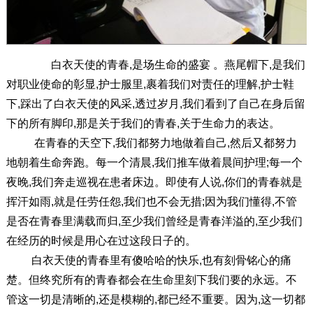
白衣天使的青春,是场生命的盛宴 。燕尾帽下,是我们
对职业使命的彰显,护士服里,裹着我们对责任的理解,护士鞋
下,踩出了白衣天使的风采,透过岁月,我们看到了自己在身后留
下的所有脚印,那是关于我们的青春,关于生命力的表达。
在青春的天空下,我们都努力地做着自己,然后又都努力
地朝着生命奔跑。每一个清晨,我们推车做着晨间护理;每一个
夜晚,我们奔走巡视在患者床边。即使有人说,你们的青春就是
挥汗如雨,就是任劳任怨,我们也不会无措;因为我们懂得,不管
是否在青春里满载而归,至少我们曾经是青春洋溢的,至少我们
在经历的时候是用心在过这段日子的。
白衣天使的青春里有傻哈哈的快乐,也有刻骨铭心的痛
楚。但终究所有的青春都会在生命里刻下我们要的永远。不
管这一切是清晰的,还是模糊的,都已经不重要。因为,这一切都