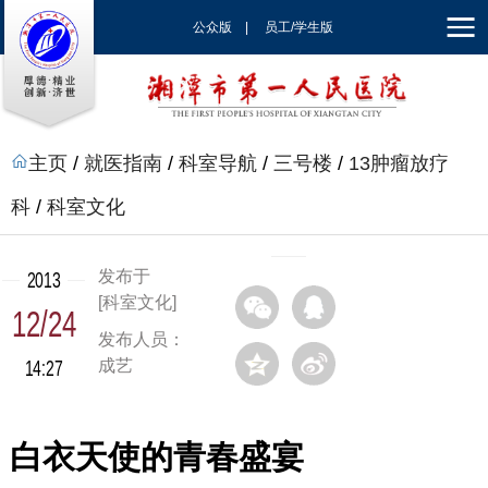
公众版
|
员工/学生版
|
EN
主页
/
就医指南
/
科室导航
/
三号楼
/
13肿瘤放疗
科
/
科室文化
发布于
2013
[科室文化]
12/24
发布人员：
14:27
成艺
白衣天使的青春盛宴