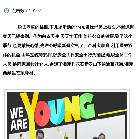
点击数：
19107
脱去厚重的棉服,下几场浙沥的小雨,嫩绿已爬上枝头,不经意间
春天已经来到。作为白衣天使,天天忙工作,维护公众的健康,到了这个
季节,也要放松心情,去户外呼吸新鲜空气了。产科大家庭,利用周末双
休的机会,由科室统筹安排,以安全工作安全出行为前提,组织全体工作
人员,协同家属共计
44
人,参观了湘潭县花石罗汉山下的油菜花海,湘潭
西藏生态顶峰村。