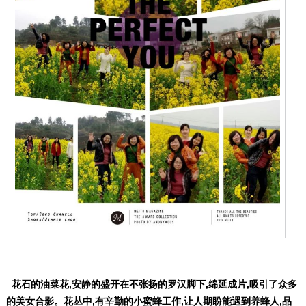
花石的油菜花,安静的盛开在不张扬的罗汉脚下,绵延成片,吸引了众多
的美女合影。花丛中,有辛勤的小蜜蜂工作,让人期盼能遇到养蜂人,品