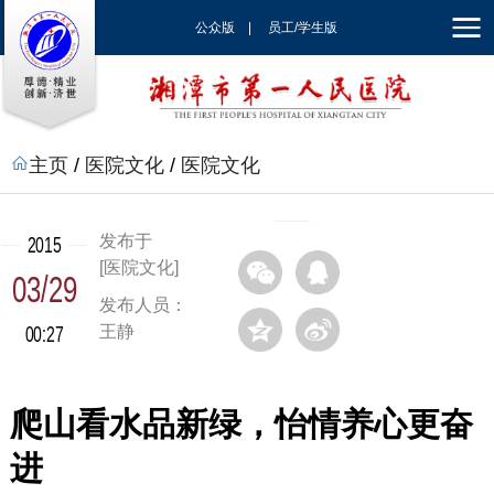
公众版
|
员工/学生版
|
EN
主页
/
医院文化
/
医院文化
发布于
2015
[医院文化]
03/29
发布人员：
00:27
王静
爬山看水品新绿，怡情养心更奋
进