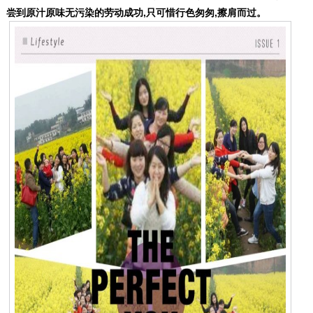
尝到原汁原味无污染的劳动成功,只可惜行色匆匆,擦肩而过。