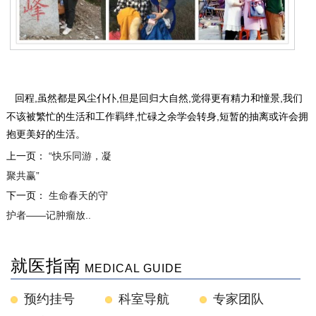
回程,虽然都是风尘仆仆,但是回归大自然,觉得更有精力和憧景,我们
不该被繁忙的生活和工作羁绊
,忙碌之余学会转身,短暂的抽离或许会拥
抱更美好的生活。
上一页：
“快乐同游，凝
聚共赢”
下一页：
生命春天的守
护者——记肿瘤放..
就医指南
MEDICAL GUIDE
预约挂号
科室导航
专家团队