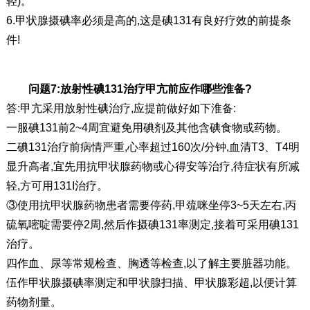
轻)。
6.甲状腺摄碘率必须是高的,这是碘131有良好疗效的前提条
件!
问题7:放射性碘131治疗甲亢前应作哪些淮备?
答:甲亢采用放射性碘治疗,应提前做好如下淮备:
一服碘131前2~4周宜避免用碘剂及其他含碘食物或药物。
二碘131治疗前病情严重,心率超过160次/分钟,血清T3、T4明
显升高者,宜先用抗甲状腺药物或心得安等治疗,待症状有所减
轻,方可用131I治疗。
③使用抗甲状腺药物患者需要停药,甲巯咪坐停3~5天左右,丙
硫氧嘧啶需要停2周,然后作摄碘131率测定,接着可采用碘131
治疗。
四作血、尿等常规检查、胸透等检查,以了解主要脏器功能。
伍作甲状腺摄碘率测定和甲状腺扫描、甲状腺彩超,以便计算
药物剂量。