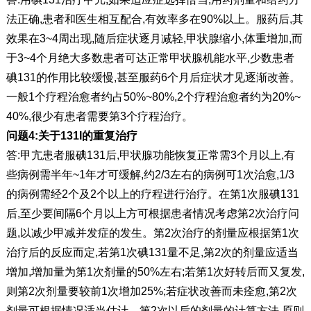
法正确,患者和医生相互配合,有效率多在90%以上。服药后,其
效果在3~4周出现,随后症状逐月减轻,甲状腺缩小,体重增加,而
于3~4个月绝大多数患者可达正常甲状腺机能水平,少数患者
碘131的作用比较缓慢,甚至服药6个月后症状才见逐渐改善。
一般1个疗程治愈者约占50%~80%,2个疗程治愈者约为20%~
40%,很少有患者需要第3个疗程治疗。
问题4:关于131I的重复治疗
答:甲亢患者服碘131后,甲状腺功能恢复正常需3个月以上,有
些病例需半年~1年才可缓解,约2/3左右的病例可1次治愈,1/3
的病例需经2个及2个以上的疗程进行治疗。在第1次服碘131
后,至少要间隔6个月以上方可根据患者情况考虑第2次治疗问
题,以减少甲减并发症的发生。第2次治疗的剂量应根据第1次
治疗后的反应而定,若第1次碘131量不足,第2次的剂量应适当
增加,增加量为第1次剂量的50%左右;若第1次好转后而又复发,
则第2次剂量要较前1次增加25%;若症状改善而未痊愈,第2次
剂量可根据情况适当估计。第2次以后的剂量的计算方法,原则