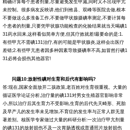
精确计算每个患者剂量,尽量避免发生甲减,同时又不出现甲亢
未控制。很多病友反映讲,他们到攸县、双峰等医院去做,根本
不要做这么多淮备工作,不要做甲状腺摄碘率测定,不要计算每
个患者的剂量,只要凭甲状腺功能检查的化验结果就当天喝碘1
31药水回来,这样看似简单方便,但其疗效就差!最要命的是:1.
有些甲亢不需碘131治疗,有的可能是甲状腺炎,这样会出医疗
差错;2.有些甲亢患者因多种因素导致摄碘率不高,如冒然行碘1
31必将会损伤其他器官!
问题10:放射性碘对生育和后代有影响吗?
答:现在,国家全面放开二孩政策,老百姓对生育很重视。大量的
循证医学论证分析,治疗量的碘131对男女生殖器官影响非常
小,所以治疗后其生育力不受影响,生育的后代先天畸形、死胎
及早产儿的发生率未见增加,不育症的发生率与正常人群无显
著差别。核医学专家做过大量的科研分析:一次治疗甲亢剂量
的碘131的放射损伤不及一次胃肠透视或普通照片放射损伤