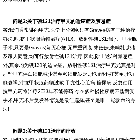
问题2:关于碘131治疗甲亢的适应症及禁忌症
答:我们通常讲的甲亢,医学上分9种,只有Graves病有三种治疗
办法,即:抗甲状腺药物治疗(ATD)、放射性碘131治疗、甲状腺
手术,只要是Graves病,无心梗,无严重肾衰,未妊娠,未哺乳,患者
及家人同意,均可行放射性碘131治疗,因此,除上述3种禁忌症
外,其余均为碘131的适应症。放射性碘131治疗甲亢尤其是对
那些甲亢伴白细胞减少甚至粒细胞缺乏,肝功能不好甚至肝功
能衰竭,对抗甲状腺药物过敏,甲亢性心脏病,糖尿病,反复使用
抗甲亢药物治疗2至3年不能停药,存在多种慢性疾病不能耐受
手术,甲亢术后复发等情况是最佳选择,甚至是唯一能救命的办
法!
问题3:关于碘131治疗的疗效
答:用碘131治疗甲亢,如果适应症选择恰当,用药剂量和给药方