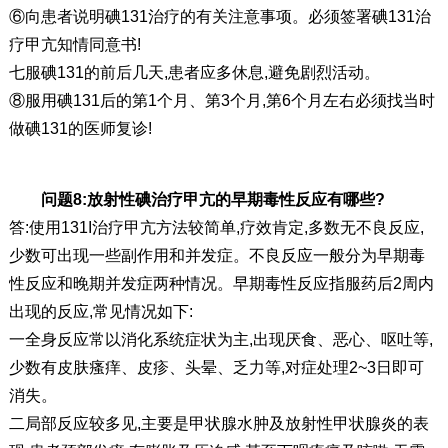
⑥向患者说明碘131治疗的有关注意事项。必须签署碘131治
疗甲亢知情同意书!
七服碘131的前后几天,患者应多休息,避免剧烈活动。
⑧服用碘131后的第1个月、第3个月,第6个月左右必须找当时
做碘131的医师复诊!
问题8:放射性碘治疗甲亢的早期毒性反应有哪些?
答:使用131I治疗甲亢方法较简单,疗效肯定,多数无不良反应,
少数可出现一些副作用和并发症。不良反应一般分为早期毒
性反应和晚期并发症两种情况。早期毒性反应指服药后2周内
出现的反应,常见情况如下:
一全身反应常以消化系统症状为主,出现厌食、恶心、呕吐等,
少数有皮肤瘙痒、皮疹、头晕、乏力等,对症处理2~3日即可
消失。
二局部反应较多见,主要是甲状腺水肿及放射性甲状腺炎的表