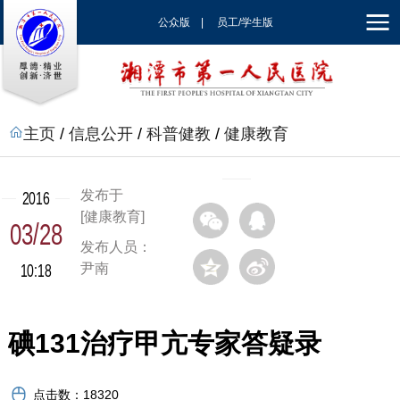
公众版
|
员工/学生版
|
EN
主页
/
信息公开
/
科普健教
/
健康教育
发布于
2016
[健康教育]
03/28
发布人员：
10:18
尹南
碘131治疗甲亢专家答疑录
点击数：
18320