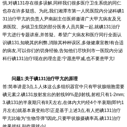
惧,对碘131存在很多误解,同样我们很多医疗卫生系统的同仁
也存在许多疑惑。为此,我们湘潭市第一人民医院内分泌科碘1
31治疗甲亢的负责人尹南副主任医师邀请广大甲亢病友及兄
弟医院、乡镇卫生院的部分医务人员共聚一起,就碘131治疗
甲亢进行专题讲座,并答疑。希望广大病友和医疗同行全面认
识碘131,知晓其的利弊,消除其种种误区,多做健康宣教!有合适
的病友,可以你们的切身经验,告知他们尽快到市一医院内分泌
科行碘131治疗!现在的理念是:宁愿患甲减,也不要患甲亢!
问题1:关于碘131治疗甲亢的原理
答:简单讲是3点,1.人体这么多组织器官中只有甲状腺细胞需要
碘元素;2.碘131放射发出的射线99%是β射线,射程只有1-2mm;
3.碘131的半衰期只有8天左右,在体内大约经4个半衰期(即约1
月左右)就基本衰变殆尽!正是基于上述3点,有人把碘131治疗
甲亢比喻为“生物导弹”!因此,只要甲状腺摄碘率高,碘131治疗
效果就好,副作用就小!