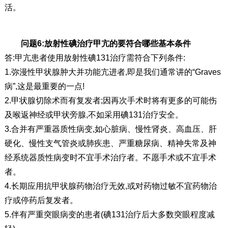
活。
问题6:放射性碘治疗甲亢的要符合哪些基本条件
答:甲亢患者使用放射性碘131治疗需符合下列条件:
1.弥漫性甲状腺肿大并功能亢进者,即是我们通常讲的“Graves
病”,这是最重要的一点!
2.甲状腺切除术而有复发者;因再次手术时将有更多的可能伤
及喉返神经或甲状旁腺,不如采用碘131治疗安全。
3.合并有严重器质性病变,如心脏病、慢性肾炎、高血压、肝
硬化、慢性支气管炎或肺疾患、严重糖尿病、精神失常及神
经系统器质性病变时不宜手术治疗者。不愿手术或不宜手术
者。
4.长期应用抗甲状腺药物治疗无效,或对药物过敏不宜药物治
疗或停药后复发者。
5.伴有严重突眼病变的患者(碘131治疗后大多数突眼程度减