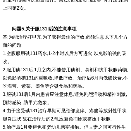
上同第2次。
问题5:关于服131I后的注意事项
答:为能治疗好甲亢,为了获得最佳的疗效,必须注意以下几个方
面的问题:
1.空腹服用碘131药水,1-2小时以后方可进食,以免影响碘的吸
收。
2.服用碘131后,1月之内,不能使用碘剂、臭剂和抗甲状腺药物,
以免影响碘131的重吸收,降低疗效。治疗后6月内低碘饮食,不
吃海带、紫菜、墨鱼等含碘食品和药品。
3.服碘131后1月内患者应注意休息,避免剧烈活动和精神刺激,
预防感染 ,防甲亢危象。
4.由于接受碘131治疗早期可见颈部发痒、疼痛等放射性甲状
腺炎症状,故在治疗后的2周,应避免扪诊或挤压甲状腺。
5.治疗后1月要避免和婴幼儿亲密接触。但夫妻之间可行性生