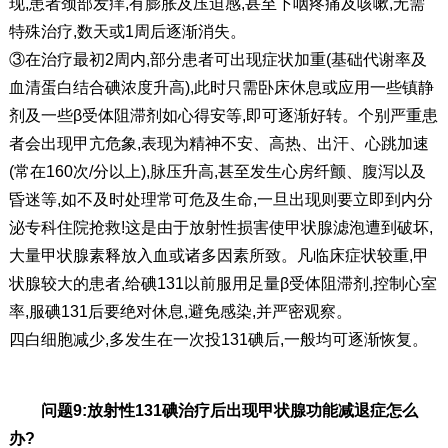
现,患者颈部发痒,有膨胀及压迫感,甚至下咽疼痛及咳嗽,无需
特殊治疗,数天或1周后逐渐消失。
③在治疗最初2周内,部分患者可出现症状加重(基础代谢率及
血清蛋白结合碘浓度升高),此时只需卧床休息或应用一些镇静
剂及一些β受体阻滞剂如心得安等,即可逐渐好转。个别严重患
者会出现甲亢危象,表现为精神不安、高热、出汗、心跳加速
(常在160次/分以上),脉压升高,甚至发生心房纤颤、腹泻以及
昏迷等,如不及时处理常可危及生命,一旦出现则要立即到内分
泌专科住院抢救!这是由于放射性损害使甲状腺滤泡遭到破坏,
大量甲状腺素释放入血或诸多因素所致。凡临床症状较重,甲
状腺较大的患者,给碘131以前服用足量β受体阻滞剂,控制心室
率,服碘131后要绝对休息,避免感染,并严密观察。
四白细胞减少,多发生在一次投131碘后,一般均可逐渐恢复。
问题9:放射性131碘治疗后出现甲状腺功能减退症怎么
办?