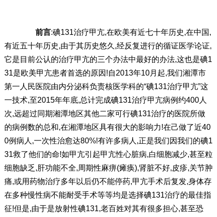
前言
:碘131治疗甲亢,在欧美有近七十年历史,在中国,
有近五十年历史,由于其历史悠久,经反复进行的循证医学论证,
它是目前公认的治疗甲亢的三个办法中最好的办法,这也是碘1
31是欧美甲亢患者首选的原因!自2013年10月起,我们湘潭市
第一人民医院由内分泌科负责核医学科的“碘131治疗甲亢”这
一技术,至2015年年底,总计完成碘131治疗甲亢病例约400人
次,远超过同期湘潭地区其他二家可行碘131治疗的医院所做
的病例数的总和,在湘潭地区具有很大的影响力!在己做了近40
0例病人,一次性治愈达80%!有许多病人,正是我们因我们的碘1
31救了他们的命!如甲亢引起甲亢性心脏病,白细胞减少,甚至粒
细胞缺乏,肝功能不全,周期性麻痹(瘫痪),肾脏不好,皮疹,关节肿
痛,或用药物治疗多年以后仍不能停药,甲亢手术后复发,身体存
在多种慢性病不能耐受手术等等均是选择碘131治疗的最佳指
征!但是,由于是放射性碘131,老百姓对其有很多担心,甚至恐