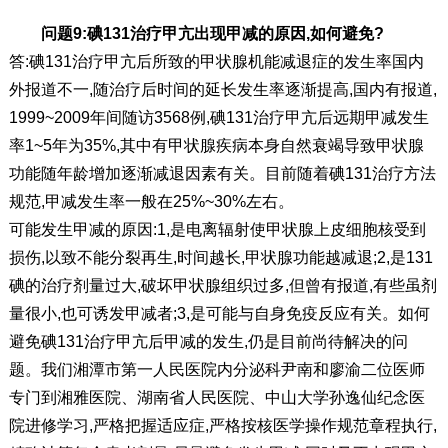
问题9:碘131治疗甲亢出现甲减的原因,如何避免?
答:碘131治疗甲亢后所致的甲状腺机能减退症的发生率国内
外报道不一,随治疗后时间的延长发生率逐渐提高,国内有报道,
1999~2009年间随访3568例,碘131治疗甲亢后远期甲减发生
率1~5年为35%,其中有甲状腺疾病本身自然衰竭导致甲状腺
功能随年龄增加逐渐减退因素有关。目前随着碘131治疗方法
规范,甲减发生率一般在25%~30%左右。
可能发生甲减的原因:1,是电离辐射使甲状腺上皮细胞核受到
损伤,以致不能分裂再生,时间越长,甲状腺功能越减退;2,是131
碘的治疗剂量过大,破坏甲状腺组织过多,但曾有报道,有些虽剂
量很小,也可诱发甲减者;3,是可能与自身免疫反应有关。如何
避免碘131治疗甲亢后甲减的发生,仍是目前尚待解决的问
题。我们湘潭市第一人民医院内分泌科尹南和廖渝二位医师
专门到湘雅医院、湖南省人民医院、中山大学孙逸仙纪念医
院进修学习,严格把握适应症,严格按核医学操作规范章程执行,