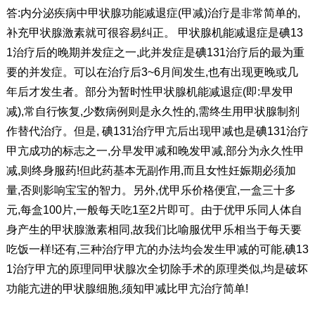
答:内分泌疾病中甲状腺功能减退症(甲减)治疗是非常简单的,
补充甲状腺激素就可很容易纠正。 甲状腺机能减退症是碘13
1治疗后的晚期并发症之一,此并发症是碘131治疗后的最为重
要的并发症。可以在治疗后3~6月间发生,也有出现更晚或几
年后才发生者。部分为暂时性甲状腺机能减退症(即:早发甲
减),常自行恢复,少数病例则是永久性的,需终生用甲状腺制剂
作替代治疗。但是, 碘131治疗甲亢后出现甲减也是碘131治疗
甲亢成功的标志之一,分早发甲减和晚发甲减,部分为永久性甲
减,则终身服药!但此药基本无副作用,而且女性妊娠期必须加
量,否则影响宝宝的智力。另外,优甲乐价格便宜,一盒三十多
元,每盒100片,一般每天吃1至2片即可。由于优甲乐同人体自
身产生的甲状腺激素相同,故我们比喻服优甲乐相当于每天要
吃饭一样!还有,三种治疗甲亢的办法均会发生甲减的可能,碘13
1治疗甲亢的原理同甲状腺次全切除手术的原理类似,均是破坏
功能亢进的甲状腺细胞,须知甲减比甲亢治疗简单!