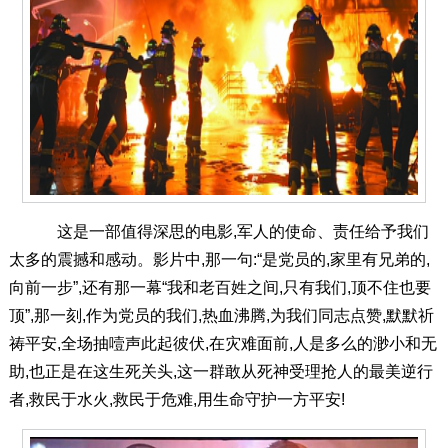
这是一部值得深思的电影,军人的使命、责任给予我们
太多的震撼和感动。影片中,那一句:“是党员的,家里有兄弟的,
向前一步”,还有那一幕“我和老百姓之间,只有我们,顶不住也要
顶”,那一刻,作为党员的我们,热血沸腾,为我们同志点赞,默默祈
祷平安,全场抽噎声此起彼伏,在灾难面前,人是多么的渺小和无
助,也正是在这生死关头,这一群敢从死神受理抢人的最美逆行
者,救民于水火,救民于危难,用生命守护一方平安!