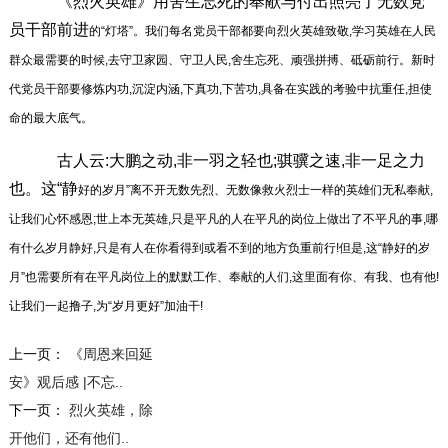
《烈火英雄》用舍生忘死的奉献与付出照亮了无数党
员干部前进
的“灯塔”。我们每名党员干部都要向烈火英雄致敬,学习英雄在人民
群众最需要的时候,去守卫家园、守卫人民,舍生忘死、顽强拼搏、砥砺前行。新时
代党员干部要修炼内功,沉淀内涵,下真功,下苦功,具备在实践的考验中抗重任,担使
命的最大底气。
古人云:大鹏之动,非一羽之轻也;骐骥之速,非一足之力
也。这“静
好的岁月”离不开无数先烈、无数像救火烈士一样的英雄们无私奉献,
让我们心怀感恩;世上本无英雄,只是平凡的人在平凡的岗位上做出了不平凡的事,哪
有什么岁月静好,只是有人在你看得到或看不到的地方负重前行!但是,这“静好的岁
月”也需要所有在平凡岗位上的默默工作、奉献的人们,这里面有你、有我、也有他!
让我们一起撸子,为“岁月更好”加油干!
上一页：
《周恩来回延
安》观后感 |不忘..
下一页：
烈火英雄，除
开他们，还有他们..