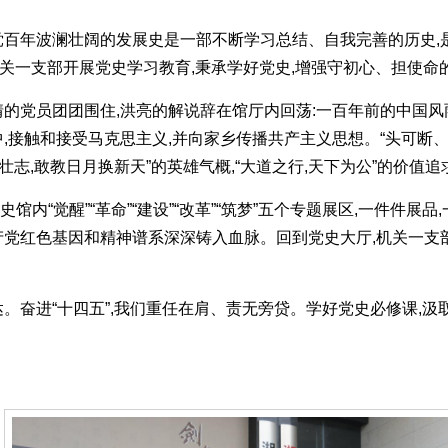
党百年波澜壮阔的发展史是一部不断学习总结、自我完善的历史,是
机关一支部开展党史学习教育,秉承学好党史,增强守初心、担使
情的党员团团围住,洪亮的解说辞在馆厅内回荡:一百年前的中国风
,接触和接受马克思主义,并向家乡传播共产主义思想。“头可断、
壮志,敢教日月换新天”的英雄气概,“大道之行,天下为公”的价值
内“觉醒”“革命”“建设”“改革”“筑梦”五个专题展区,一件件展
产党红色基因和精神谱系深深铸入血脉。回到党史大厅,机关一支
。奋进“十四五”,我们重任在肩、责无旁贷。学好党史必修课,汲