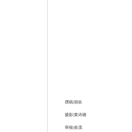
撰稿|胡欢
摄影|黄诗璐
审核|俞茂