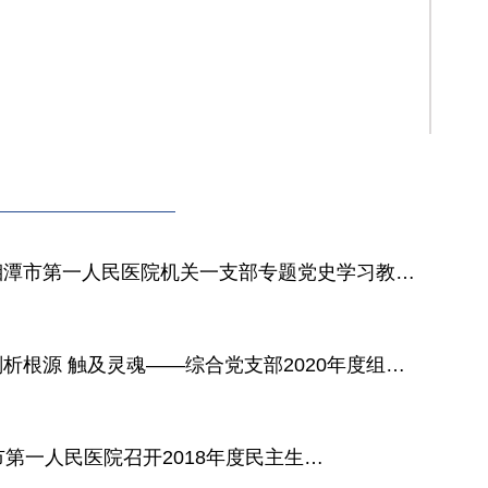
【党史学习教育】湘潭市第一人民医院机关一支部专题党史学习教育系列——走进湘潭党史馆
【党史学习教育】剖析根源 触及灵魂——综合党支部2020年度组织生活会成功召开
湘潭市第一人民医院召开2018年度民主生活会