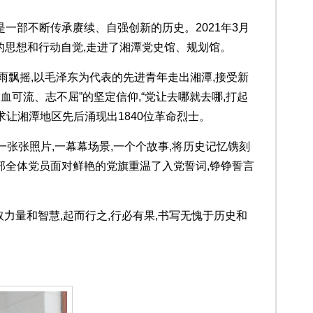
一部不断传承赓续、自强创新的历史。2021年3月
命的思想和行动自觉,走进了湘潭党史馆、规划馆。
雨飘摇,以毛泽东为代表的先进青年走出湘潭,接受新
血可流、志不屈”的坚定信仰,“党让去哪就去哪,打起
追求让湘潭地区先后涌现出1840位革命烈士。
品,一张张照片,一幕幕场景,一个个故事,将历史记忆镌刻
部全体党员面对鲜艳的党旗重温了入党誓词,铮铮誓言
取力量和智慧,起而行之,行必有果,书写无愧于历史和