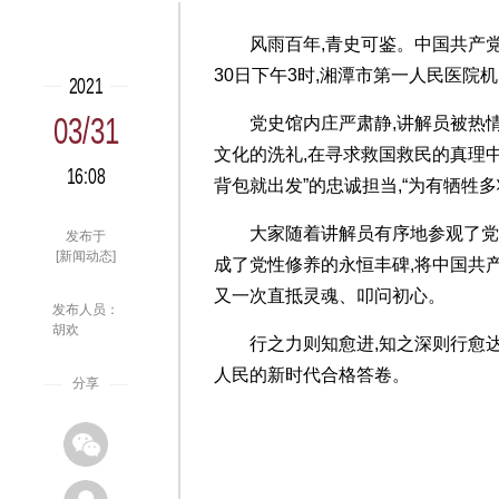
风雨百年,青史可鉴。中国共产
30日下午3时,湘潭市第一人民医院
2021
03/31
党史馆内庄严肃静,讲解员被热
文化的洗礼,在寻求救国救民的真理中
16:08
背包就出发”的忠诚担当,“为有牺牲多
大家随着讲解员有序地参观了党史馆
发布于
[新闻动态]
成了党性修养的永恒丰碑,将中国共
又一次直抵灵魂、叩问初心。
发布人员：
胡欢
行之力则知愈进,知之深则行愈达
人民的新时代合格答卷。
分享