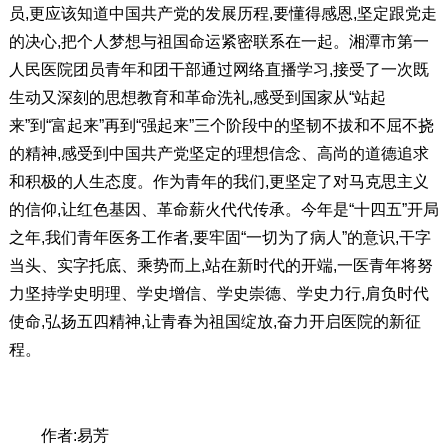
员,更应该知道中国共产党的发展历程,要懂得感恩,坚定跟党走
的决心,把个人梦想与祖国命运紧密联系在一起。湘潭市第一
人民医院团员青年和团干部通过网络直播学习,接受了一次既
生动又深刻的思想教育和革命洗礼,感受到国家从“站起
来”到“富起来”再到“强起来”三个阶段中的坚韧不拔和不屈不挠
的精神,感受到中国共产党坚定的理想信念、高尚的道德追求
和积极的人生态度。作为青年的我们,更坚定了对马克思主义
的信仰,让红色基因、革命薪火代代传承。今年是“十四五”开局
之年,我们青年医务工作者,要牢固“一切为了病人”的意识,干字
当头、实字托底、乘势而上,站在新时代的开端,一医青年将努
力坚持学史明理、学史增信、学史崇德、学史力行,肩负时代
使命,弘扬五四精神,让青春为祖国绽放,奋力开启医院的新征
程。
作者:易芳