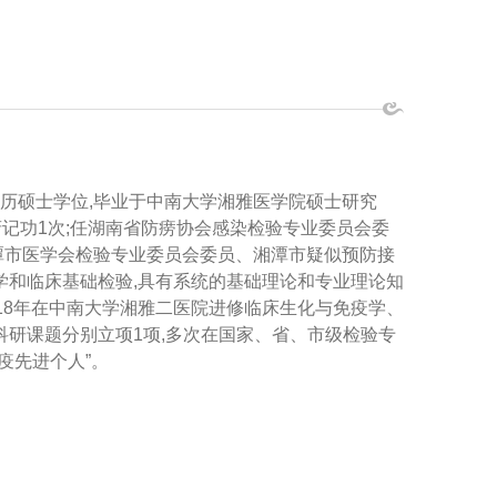
学历硕士学位,毕业于中南大学湘雅医学院硕士研究
府记功1次;任湖南省防痨协会感染检验专业委员会委
潭市医学会检验专业委员会委员、湘潭市疑似预防接
学和临床基础检验,具有系统的基础理论和专业理论知
18年在中南大学湘雅二医院进修临床生化与免疫学、
科研课题分别立项1项,多次在国家、省、市级检验专
疫先进个人”。