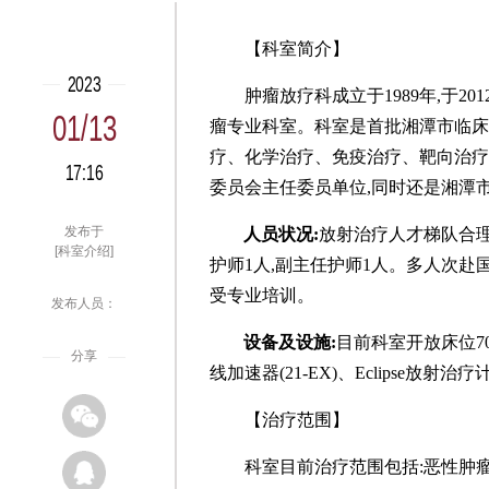
【科室简介】
2023
肿瘤放疗科成立于
1989年,
01/13
瘤专业科室。
科室
是
首批湘潭市临床
疗、
化学治疗、
免疫治疗、靶向治疗
17:16
委员会主任委员单位
,
同时还是湘潭
发布于
人员状况:
放射治疗人才梯队合
[科室介绍]
护师
1人,
副主任护师
1
人
。
多人次赴
受专业培训
。
发布人员：
设备及设施:
目前科室开放床位
分享
线加速器(21-EX)、Eclipse
【治疗范围】
科室目前治疗范围包括:恶性肿