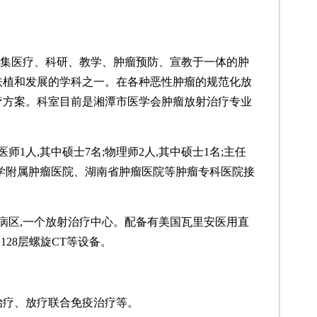
建立的集医疗、科研、教学、肿瘤预防、宣教于一体的肿
扶植和发展的学科之一。在各种恶性肿瘤的规范化放
疗方案。
科室目前
是湘潭市医学会肿瘤
放射治疗
专业
医师
1人,其中硕士7名;
物理师
2人,
其中硕士
1名
;
主任
学附属肿瘤医院、湖南省肿瘤医院等肿瘤专科医院接
个病区,一个放射治疗中心。配备有美国瓦里安医用直
子128层螺旋CT等设备。
治疗、放疗联合免疫治疗等。