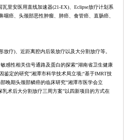
里安医用直线加速器(21-EX)、Eclipse放疗计划系
在鼻咽癌、头颈部恶性肿瘤、肺癌、食管癌、直肠癌、
适形放疗)、近距离腔内后装放疗以及大分割放疗等。
疗敏感性相关信号通路及蛋白的探索”湖南省卫生健康
鉴定的研究”湘潭市科学技术局立项;“基于IMRT技
局部晚期头颈部鳞癌的临床研究”湘潭市医学会立
腺癌保乳术后大分割放疗三周方案”以四新项目的方式在