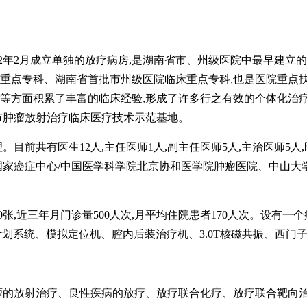
于2012年2月成立单独的放疗病房,是湖南省市、州级医院中最早
重点专科、
湖南省首批
市州级医院临床
重点
专科,
也是医院重点
等方面积累了丰富的临床经验,形成了许多行之有效的个体化治
市肿瘤放射治疗临床医疗技术示范基地。
理。
目前共有医生
12人,
主任医师
1人,副主任医师
5
人,主治医师
5
人,
国家癌症中心
/中国医学科学院北京协和医学院肿瘤医院、中山大
70张,近三年月门诊量
50
0人次,月平均住院患者
1
70人次。设有一
放射治疗计划系统、模拟定位机、腔内后装治疗机、3.0T核磁共振、西门
瘤的放射治疗、良性疾病的放疗、放疗联合化疗、放疗联合靶向