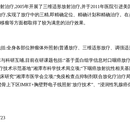
射治疗,2005年开展了三维适形放射治疗,并于2011年医院引进美国瓦
治疗,实现了放疗中的三精,即精确定位、精确计划和精确治疗。
移瘤等方面都取得了较为满意的治疗效果。
包括:全身各部位肿瘤体外照射(普通放疗、三维适形放疗、调强
与科研互哺,目前在研课题包括:
“基于蛋白组学信息对口咽癌放
疗技术示范基地”湘潭市科学技术局立项;“下咽癌放射抗性相关基因
床研究”湘潭市医学会立项;“免疫检查点抑制剂联合放化疗治疗
‘锁骨上下区IMRT+胸壁野电子线照射’放疗技术”、“浸润性乳
723