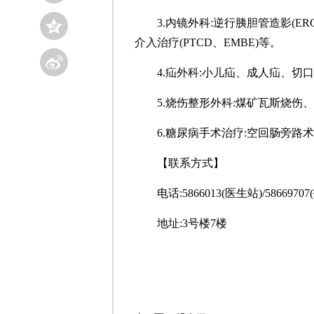
3.内镜外科:逆行胰胆管造影(ER
介入治疗(PTCD、EMBE)等。
4.疝外科:小儿疝、成人疝、切
5.烧伤整形外科:煤矿瓦斯烧伤
6.糖尿病手术治疗:空回肠旁路
【联系方式】
电话:
5866013(医生站)/58669
地址:
3号楼7楼