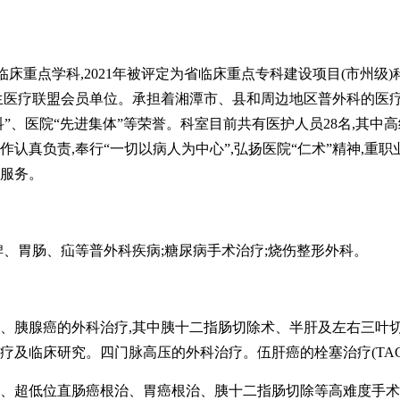
临床重点学科,
2021年被评定为省临床重点专科建设项目(市州级
生医疗联盟会员单位。承担着湘潭市、县和周边地区普外科的医
科”、医院“先进集体”等荣誉。科室目前共有医护人员28名,其中
工作认真负责,奉行“一切以病人为中心”,弘扬医院“仁术”精神,
服务。
脾、胃肠、疝等普外科疾病;糖尿病手术治疗;烧伤整形外科。
管癌、胰腺癌的外科治疗,其中胰十二指肠切除术、半肝及左右三
疗及临床研究。四门脉高压的外科治疗。伍肝癌的栓塞治疗(TAC
切除、超低位直肠癌根治、胃癌根治、胰十二指肠切除等高难度手