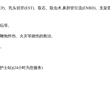
CP)、乳头切开(EST)、取石、取虫术,鼻胆管引流(ENBD)、支
口疝等。
、鞭炮炸伤、火灾等烧伤的救治。
术。
707(护士站)(24小时为您服务)