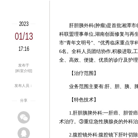
2023
肝胆胰外科(肿瘤)是首批湘潭市
01/13
科联盟理事单位,湖南创面修复与再
市“青年文明号”、“优秀临床重点学
17:16
6名。全科人员团结协作,积极进取,
全、高效、便捷、优质的诊疗及护理
发布于
[科室介绍]
【治疗范围】
发布人员：
业务范围主要有:肝、胆、胰、
【特色技术】
分享
1.肝胆胰脾外科:一肝癌、胆
术治疗。③重症急性胰腺炎的外科治
2.腹腔镜外科:腹腔镜下肝叶