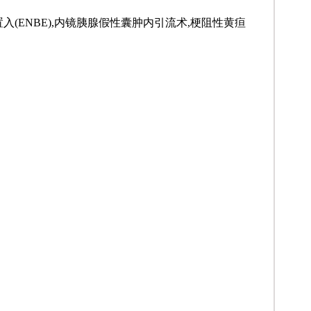
架置入(ENBE),内镜胰腺假性囊肿内引流术,梗阻性黄疸