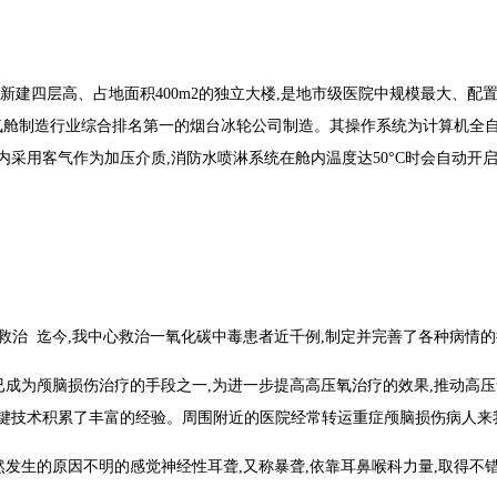
新建四层高、占地面积
400m2
的独立大楼,是地市级医院中规模最大、配
氧舱制造行业综合排名第一的烟台冰轮公司制造。其操作系统为计算机全自
内采用客气作为加压介质,消防水喷淋系统在舱内温度达
50
°
C
时会自动开启
救治 迄今,我中心救治一氧化碳中毒患者近千例,制定并完善了各种病情
已成为颅脑损伤治疗的手段之一,为进一步提高高压氧治疗的效果,推动高
键技术积累了丰富的经验。周围附近的医院经常转运重症颅脑损伤病人来
然发生的原因不明的感觉神经性耳聋,又称暴聋,依靠耳鼻喉科力量,取得不