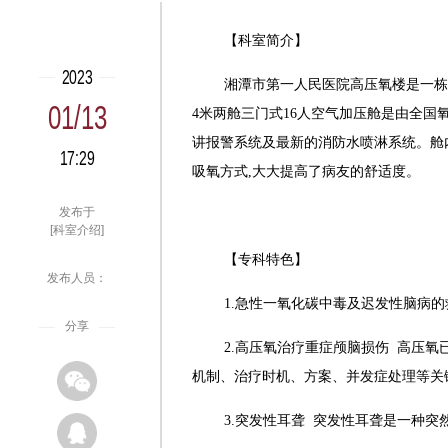
【科室简介】
2023
湘潭市第一人民医院高压氧楼是一栋
01/13
4
米两舱三门式
16
人空气加压舱是由全国
讲报警系统及最新的消防水喷淋系统。舱
17:29
吸氧方式,大大提高了病友的舒适度。
发布于
[科室介绍]
【专科特色】
发布人员：
1.
急性一氧化碳中毒及迟发性脑病的
分享
2.
高压氧治疗重症颅脑损伤 高压氧
机制、治疗时机、方案、并发症处理等关
3.
突发性耳聋 突发性耳聋是一种突