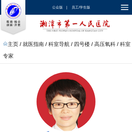
公众版
|
员工/学生版
|
EN
主页
/
就医指南
/
科室导航
/
四号楼
/
高压氧科
/
科室
专家