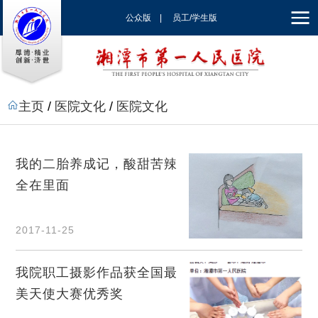
公众版
|
员工/学生版
|
EN
主页
/
医院文化
/
医院文化
我的二胎养成记，酸甜苦辣
全在里面
2017-11-25
我院职工摄影作品获全国最
美天使大赛优秀奖