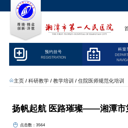
科室
预约挂号
DEPAR
REGISTRATION
NAVIG
主页
/
科研教学
/
教学培训
/
住院医师规范化培训
扬帆起航 医路璀璨——湘潭市
点击数：
3564